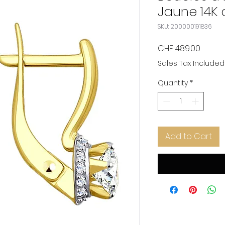
Jaune 14K 
SKU: 200000191836
Price
CHF 489.00
Sales Tax Included
Quantity
*
Add to Cart