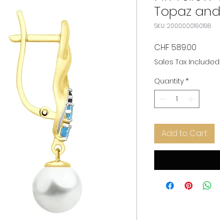
Topaz and
SKU: 2000000190198
Price
CHF 589.00
Sales Tax Included
Quantity
*
Add to Cart