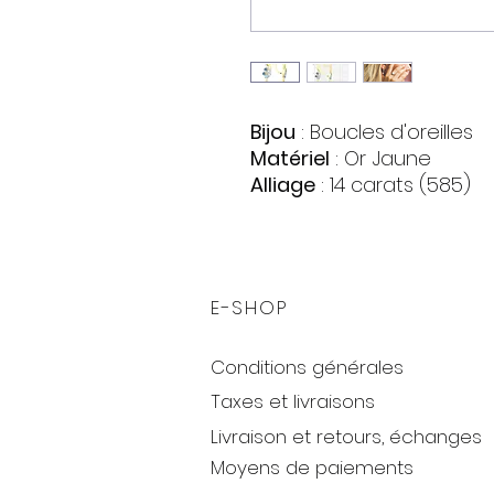
Bijou
: Boucles d'oreilles
Matériel
: Or
Jaune
Alliage
: 14 carats (585)
Pierres
:
Perle
Quantite : 2
Forme : Cercle
E-SHOP
Couleur : Blanc
Topaze
Conditions générales
Quantite : 8
Forme : Cercle
Taxes et livraisons
Couleur : Bleu clair et Bl
Livraison et retours, échanges
Zirconia
Moyens de paiements
Quantite : 6