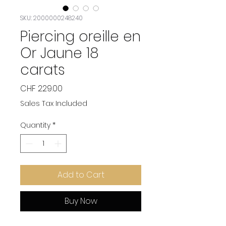
SKU: 2000000248240
Piercing oreille en
Or Jaune 18
carats
Price
CHF 229.00
Sales Tax Included
Quantity
*
Add to Cart
Buy Now