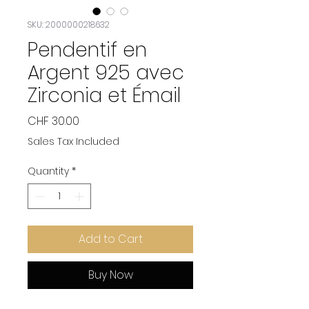
SKU: 2000000218632
Pendentif en
Argent 925 avec
Zirconia et Émail
Price
CHF 30.00
Sales Tax Included
Quantity
*
Add to Cart
Buy Now