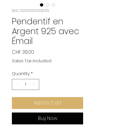
SKU: 2000000036205
Pendentif en
Argent 925 avec
Émail
Price
CHF 36.00
Sales Tax Included
Quantity
*
Add to Cart
Buy Now