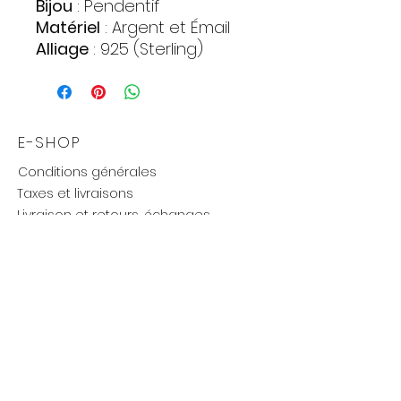
Bijou
: Pendentif
Matériel
: Argent et Émail
Alliage
: 925 (Sterling)
Poids
: 2,99 gr.
E-SHOP
Conditions générales
Taxes et livraisons
Livraison et retours, échanges
Moyens de paiements
UTILE
Mention légales
Politique de confidentialité
Influenceurs réseaux
Cartes cadeaux
new