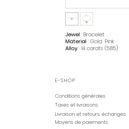
Jewel
: Bracelet
Material
: Gold Pink
Alloy
: 14 carats (585)
Stones
:
Topaz Swiss Blue
Quantity: 1
Oval shape
E-SHOP
Color: Light blue
Zirconia
Conditions générales
Quantity: 23
Shape: Circle
Taxes et livraisons
Color: colorless
Livraison et retours, échanges
Weight
: 3.21 gr.
Moyens de paiements
Size
: 16/17 cm.