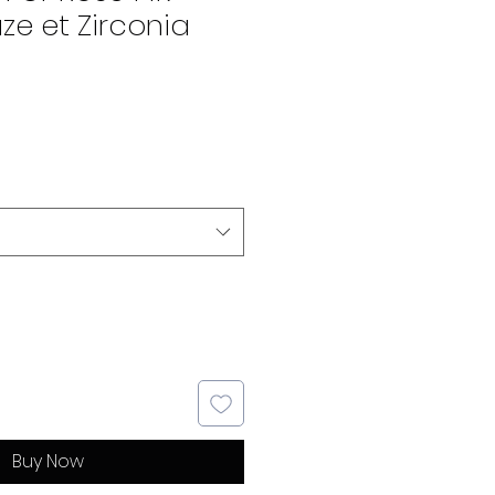
e et Zirconia
Buy Now