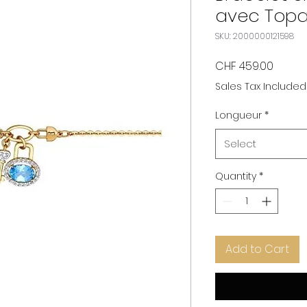
avec Topaz
SKU: 2000000121598
Price
CHF 459.00
Sales Tax Included
Longueur
*
Select
Quantity
*
Add to Cart