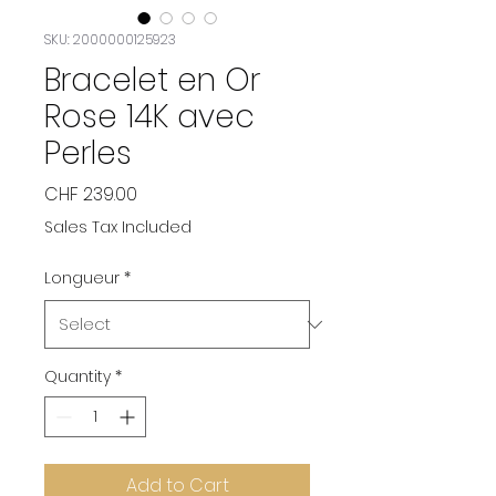
SKU: 2000000125923
Bracelet en Or
Rose 14K avec
Perles
Price
CHF 239.00
Sales Tax Included
Longueur
*
Quantity
*
Add to Cart