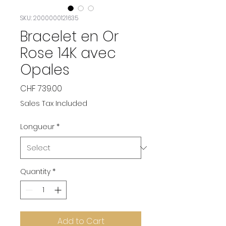
SKU: 2000000121635
Bracelet en Or
Rose 14K avec
Opales
Price
CHF 739.00
Sales Tax Included
Longueur
*
Quantity
*
Add to Cart