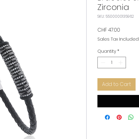
Zirconia
SKU: 5500000135962
Price
CHF 47.00
Sales Tax Included
Quantity
*
Add to Cart