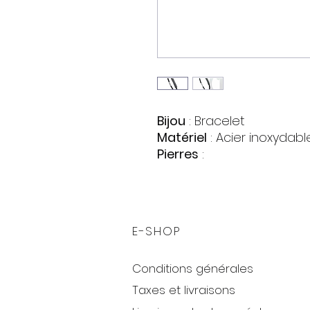
Bijou
: Bracelet
Matériel
: Acier inoxydab
Pierres
:
Zirconia
Forme : Cercle
Couleur : Incolore
Poids approximatif
: 8 gr.
E-SHOP
Taille
: 22 cm.
Conditions générales
Taxes et livraisons