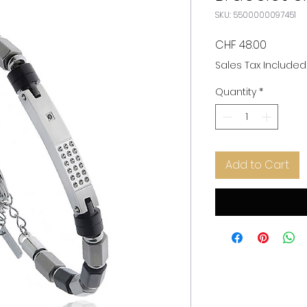
SKU: 5500000097451
Price
CHF 48.00
Sales Tax Included
Quantity
*
Add to Cart