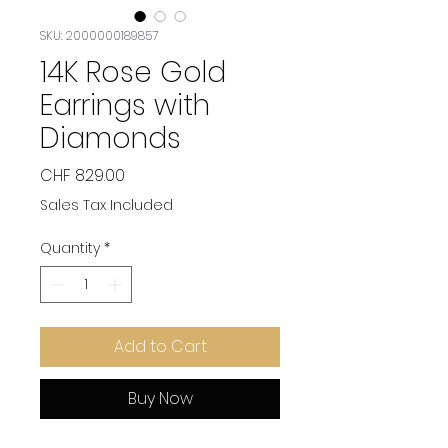
SKU: 2000000189857
14K Rose Gold
Earrings with
Diamonds
Price
CHF 829.00
Sales Tax Included
Quantity
*
Add to Cart
Buy Now