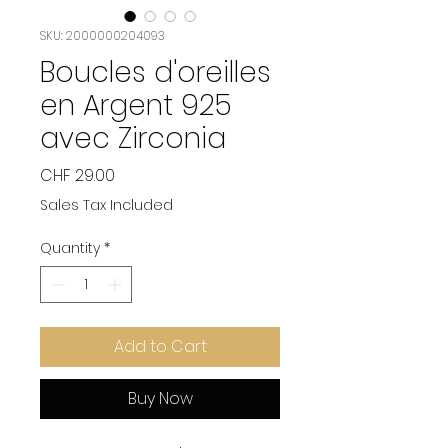
SKU: 2000000204093
Boucles d'oreilles
en Argent 925
avec Zirconia
Price
CHF 29.00
Sales Tax Included
Quantity
*
Add to Cart
Buy Now