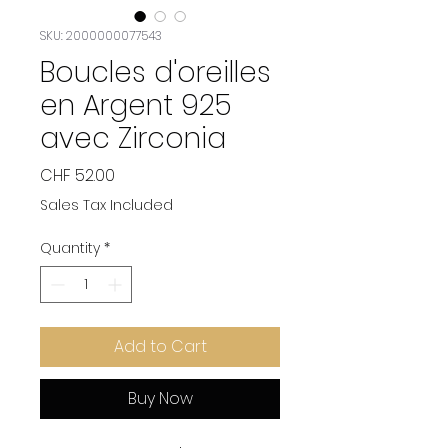
SKU: 2000000077543
Boucles d'oreilles
en Argent 925
avec Zirconia
Price
CHF 52.00
Sales Tax Included
Quantity
*
Add to Cart
Buy Now