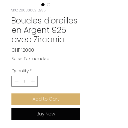
SKU: 2000000215235
Boucles d'oreilles
en Argent 925
avec Zirconia
Price
CHF 120.00
Sales Tax Included
Quantity
*
Add to Cart
Buy Now