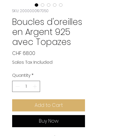
SKU: 2000000197050
Boucles d'oreilles
en Argent 925
avec Topazes
Price
CHF 68.00
Sales Tax Included
Quantity
*
Add to Cart
Buy Now