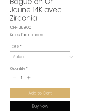
Bague en Or
Jaune 14K avec
Zirconia
Price
CHF 389.00
Sales Tax Included
Taille
*
Quantity
*
Add to Cart
Buy Now