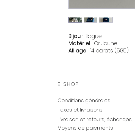
Bijou
: Bague
Matériel
: Or Jaune
Alliage
: 14 carats (585)
Pierres
:
Diamants
Quantite : 43
Forme : Cercle
E-SHOP
Couleur : Incolore
0,21 ct
Conditions générales
G/VS2
Poids
: 2,26 gr.
Taxes et livraisons
Livraison et retours, échanges
Moyens de paiements