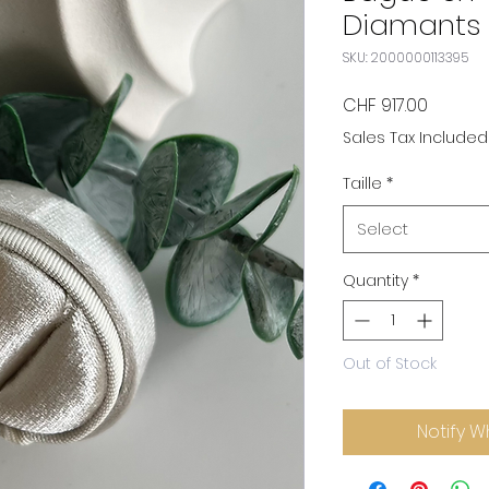
Diamants
SKU: 2000000113395
Price
CHF 917.00
Sales Tax Included
Taille
*
Select
Quantity
*
Out of Stock
Notify W