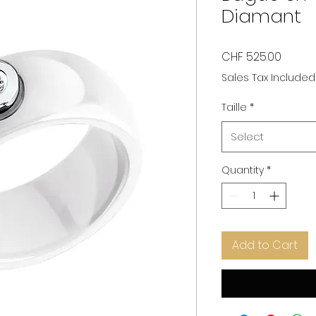
Diamant
Price
CHF 525.00
Sales Tax Included
Taille
*
Select
Quantity
*
Add to Cart