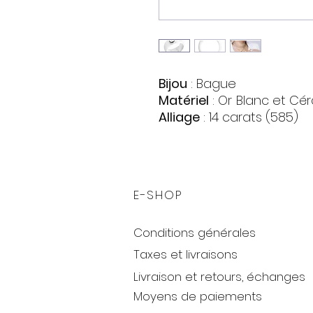
Bijou
: Bague
Matériel
: Or
Blanc et Cé
Alliage
: 14 carats (585)
Pierres
:
Diamant
Quantite : 1
Forme : Cercle
E-SHOP
Couleur : Incolore
0,063 ct., F/VVS2
Conditions générales
Poids
: 0,49 gr.
Taxes et livraisons
Livraison et retours, échanges
Moyens de paiements