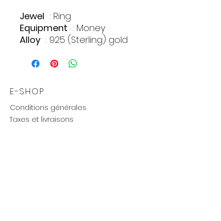
Jewel
: Ring
Equipment
: Money
Alloy
: 925 (Sterling) gold
plated
Approximate weight
: 2.82
gr.
E-SHOP
Conditions générales
Taxes et livraisons
Livraison et retours, échanges
Moyens de paiements
UTILE
Mention légales
Politique de confidentialité
Influenceurs réseaux
Cartes cadeaux
new