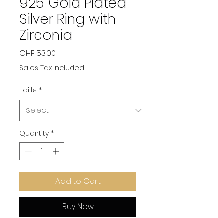
925 Gold Plated
Silver Ring with
Zirconia
Price
CHF 53.00
Sales Tax Included
Taille
*
Quantity
*
Add to Cart
Buy Now