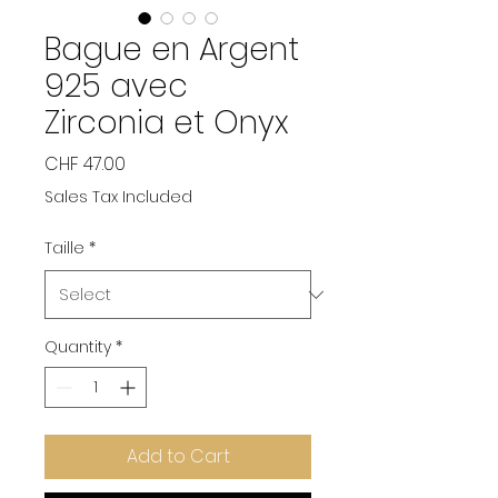
Bague en Argent
925 avec
Zirconia et Onyx
Price
CHF 47.00
Sales Tax Included
Taille
*
Quantity
*
Add to Cart