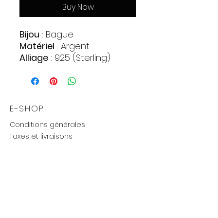
Buy Now
Bijou
: Bague
Matériel
: Argent
Alliage
: 925 (Sterling)
Pierres
:
Zirconia
Quantite : 34
Forme : Cercle
E-SHOP
Couleur : Incolore
Conditions générales
Poids approximatif
: 2,81 gr.
Taxes et livraisons
Livraison et retours, échanges
Moyens de paiements
UTILE
Mention légales
Politique de confidentialité