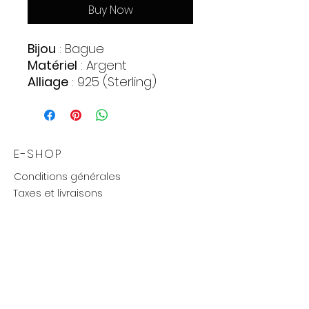
Buy Now
Bijou
: Bague
Matériel
: Argent
Alliage
: 925 (Sterling)
Pierres
:
Zirconia
Quantite : 47
Forme : Cercle
E-SHOP
Couleur : Incolore
Conditions générales
Poids approximatif
: 2 gr.
Taxes et livraisons
Livraison et retours, échanges
Moyens de paiements
UTILE
Mention légales
Politique de confidentialité