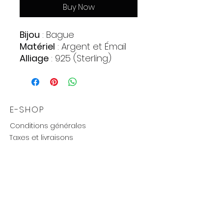
Buy Now
Bijou
: Bague
Matériel
: Argent et Émail
Alliage
: 925 (Sterling)
Pierres
:
Nanospinel (Onyx
synthétique)
Quantite : 1
E-SHOP
Forme : Baguette
Conditions générales
Couleur : Noir
Taxes et livraisons
Poids approximatif
:
Livraison et retours, échanges
3,88 gr.
Moyens de paiements
UTILE
Mention légales
Politique de confidentialité