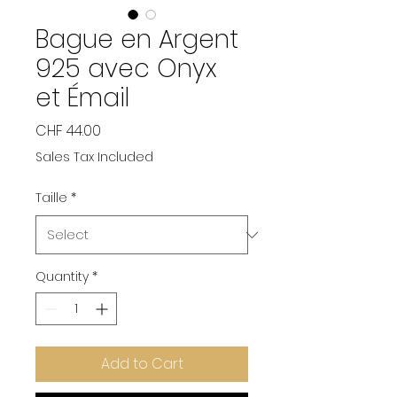
Bague en Argent
925 avec Onyx
et Émail
Price
CHF 44.00
Sales Tax Included
Taille
*
Quantity
*
Add to Cart