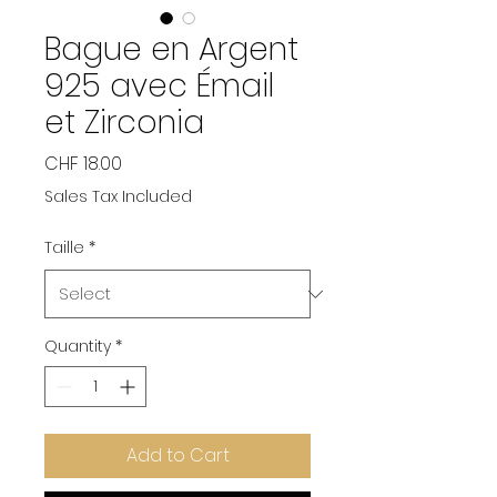
Bague en Argent
925 avec Émail
et Zirconia
Price
CHF 18.00
Sales Tax Included
Taille
*
Quantity
*
Add to Cart