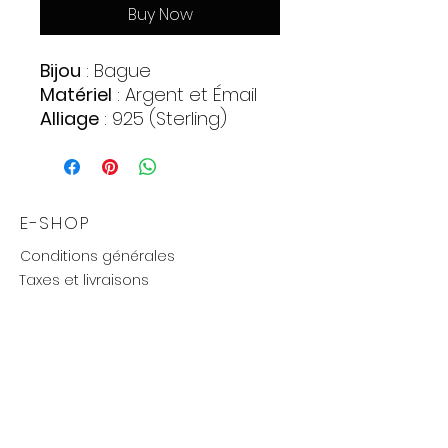
Buy Now
Bijou
: Bague
Matériel
: Argent et Émail
Alliage
: 925 (Sterling)
Pierres
:
Zirconia
Quantite : 1
Forme : Cercle
E-SHOP
Couleur : Rose fonce
Conditions générales
Poids approximatif
: 1,2 gr.
Taxes et livraisons
Livraison et retours, échanges
Moyens de paiements
UTILE
Mention légales
Politique de confidentialité