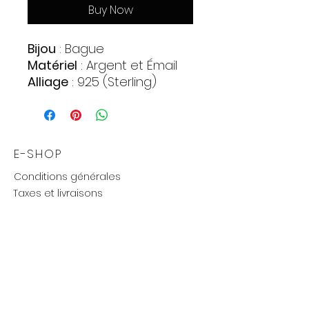
Buy Now
Bijou
: Bague
Matériel
: Argent et Émail
Alliage
: 925 (Sterling)
Pierres
:
Zirconia
Quantite : 1
Forme : Cercle
E-SHOP
Couleur : Violet
Conditions générales
Poids approximatif
: 1,2 gr.
Taxes et livraisons
Livraison et retours, échanges
Moyens de paiements
UTILE
Mention légales
Politique de confidentialité