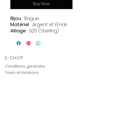
Buy Now
Bijou
: Bague
Matériel
: Argent et Émail
Alliage
: 925 (Sterling)
Pierres
:
Zirconia
Quantite : 4
Forme : Cercle
E-SHOP
Couleur : Incolore
Conditions générales
Poids
: 3,2 gr.
Taxes et livraisons
Livraison et retours, échanges
Moyens de paiements
UTILE
Mention légales
Politique de confidentialité