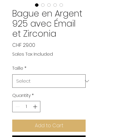
Bague en Argent
925 avec Émail
et Zirconia
Price
CHF 29.00
Sales Tax Included
Taille
*
Quantity
*
Add to Cart