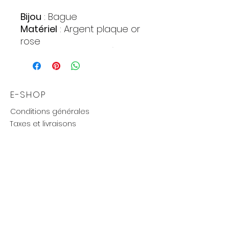
Bijou
: Bague
Matériel
: Argent plaque or
rose
Alliage
: 925 (Sterling)
Poids approximatif
: 3,7 gr.
E-SHOP
Conditions générales
Taxes et livraisons
Livraison et retours, échanges
Moyens de paiements
UTILE
Mention légales
Politique de confidentialité
Influenceurs réseaux
Cartes cadeaux
new