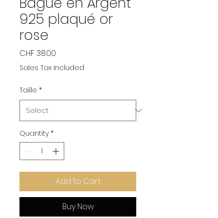
Bague en Argent
925 plaqué or
rose
Price
CHF 38.00
Sales Tax Included
Taille
*
Quantity
*
Add to Cart
Buy Now