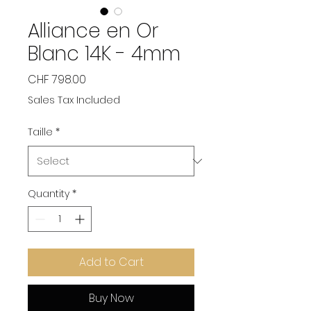
Alliance en Or
Blanc 14K - 4mm
Price
CHF 798.00
Sales Tax Included
Taille
*
Quantity
*
Add to Cart
Buy Now