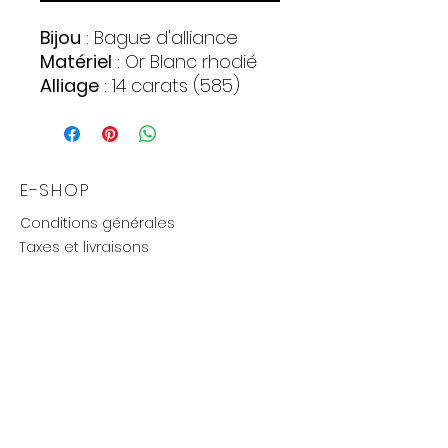
Bijou
: Bague d'alliance
Matériel
: Or Blanc rhodié
Alliage
: 14 carats (585)
112056-01
E-SHOP
Conditions générales
Taxes et livraisons
Livraison et retours, échanges
Moyens de paiements
UTILE
Mention légales
Politique de confidentialité
Influenceurs réseaux