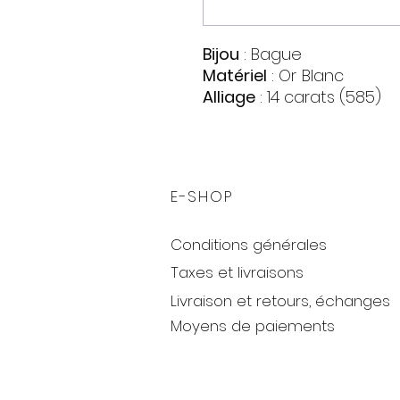
Bijou
: Bague
Matériel
: Or
Blanc
Alliage
: 14 carats (585)
Pierres
:
Topaze London Blue
Quantite : 7
Forme : Marquis
E-SHOP
Couleur : Bleu foncé
Zirconia
Conditions générales
Quantite : 28
Forme : Cercle
Taxes et livraisons
Couleur : Incolore
Livraison et retours, échanges
Poids
: 2,41 gr.
Moyens de paiements