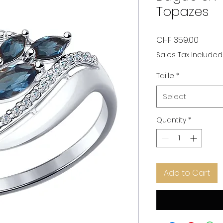
Topazes
Price
CHF 359.00
Sales Tax Included
Taille
*
Select
Quantity
*
Add to Cart